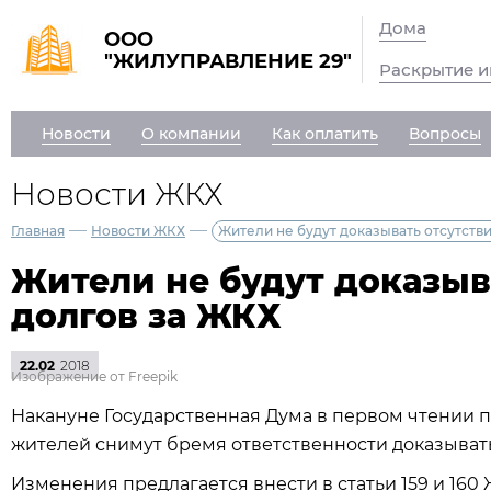
Дома
ООО
"ЖИЛУПРАВЛЕНИЕ 29"
Раскрытие 
Новости
О компании
Как оплатить
Вопросы
Новости ЖКХ
—
—
Главная
Новости ЖКХ
Жители не будут доказывать отсутств
Жители не будут доказыв
долгов за ЖКХ
22.02
2018
Изображение от Freepik
Накануне Государственная Дума в первом чтении пр
жителей снимут бремя ответственности доказывать 
Изменения предлагается внести в статьи 159 и 160