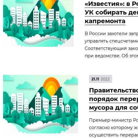
«Известия»: в 
УК собирать де
капремонта
В России захотели за
управлять спецсчетами
Соответствующий зако
при ведомстве. Об это
21.11
2022
Правительств
порядок перер
мусора для с
Премьер-министр Ро
согласно которому 
осуществить перерас