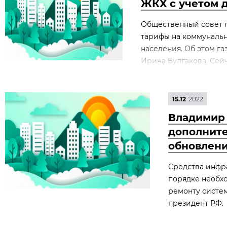
ЖКХ с учетом 
Общественный совет 
тарифы на коммунальн
населения. Об этом г
Ирина Булгакова. Сейч
15.12
2022
Владимир
дополните
обновлен
Средства инфр
порядке необхо
ремонту систе
президент РФ.