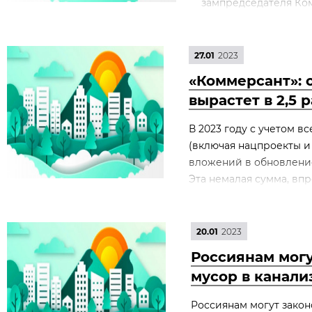
зампредседателя Ком
27.01
2023
«Коммерсант»: 
вырастет в 2,5 р
В 2023 году с учетом 
(включая нацпроекты 
вложений в обновление
Эта немалая сумма, впр
20.01
2023
Россиянам могу
мусор в канал
Россиянам могут зако