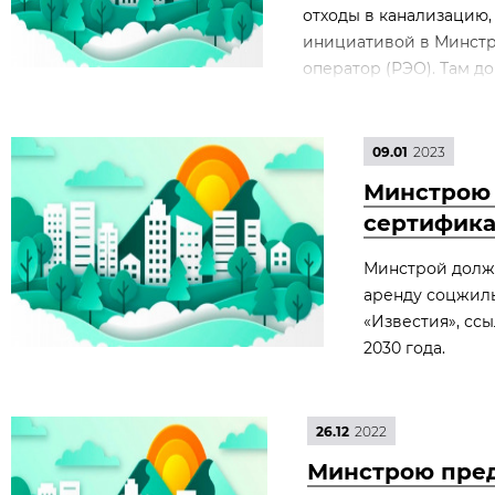
отходы в канализацию,
инициативой в Минстр
оператор (РЭО). Там до
09.01
2023
Минстрою 
сертифика
Минстрой долже
аренду соцжилья
«Известия», сс
2030 года.
26.12
2022
Минстрою пре