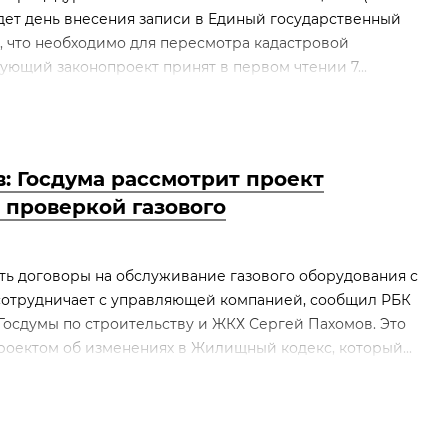
дет день внесения записи в Единый государственный
 что необходимо для пересмотра кадастровой
ующий законопроект принят в первом чтении 7...
: Госдума рассмотрит проект
 проверкой газового
ть договоры на обслуживание газового оборудования с
 сотрудничает с управляющей компанией, сообщил РБК
Госдумы по строительству и ЖКХ Сергей Пахомов. Это
оектом об изменениях в Жилищный кодекс, который...