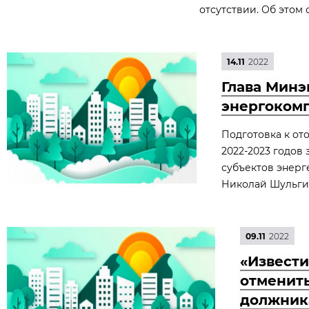
отсутствии. Об этом 
14.11
2022
Глава Минэ
энергокомп
Подготовка к от
2022-2023 годов
субъектов энерг
Николай Шульги
09.11
2022
«Извести
отменить
должник