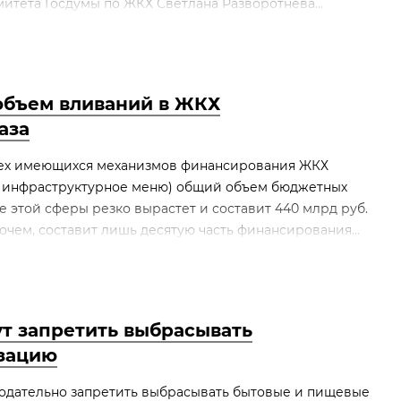
итета Госдумы по ЖКХ Светлана Разворотнева...
объем вливаний в ЖКХ
аза
всех имеющихся механизмов финансирования ЖКХ
и инфраструктурное меню) общий объем бюджетных
 этой сферы резко вырастет и составит 440 млрд руб.
очем, составит лишь десятую часть финансирования...
т запретить выбрасывать
изацию
нодательно запретить выбрасывать бытовые и пищевые